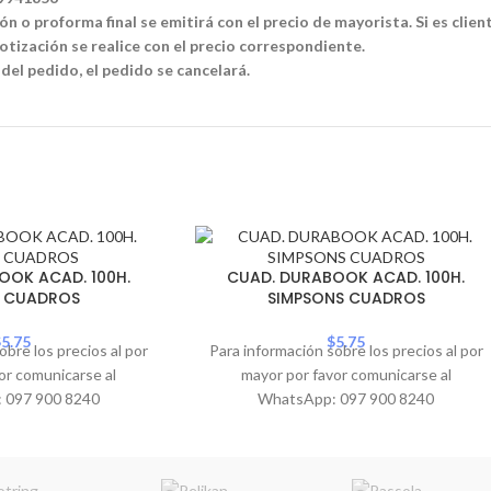
n o proforma final se emitirá con el precio de mayorista. Si es clien
tización se realice con el precio correspondiente.
 del pedido, el pedido se cancelará.
OOK ACAD. 100H.
CUAD. DURABOOK ACAD. 100H.
N CUADROS
SIMPSONS CUADROS
$
5.75
$
5.75
obre los precios al por
Para información sobre los precios al por
or comunicarse al
mayor por favor comunicarse al
 097 900 8240
WhatsApp: 097 900 8240