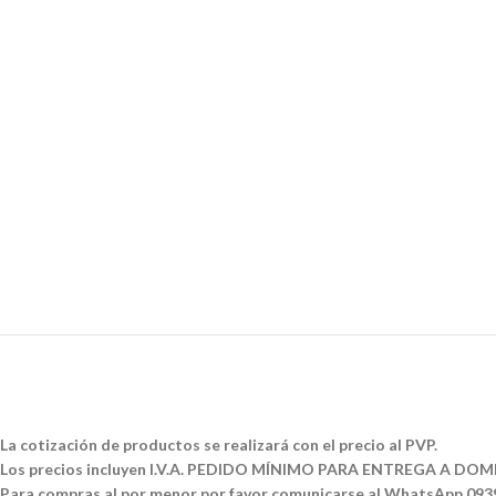
La cotización de productos se realizará con el precio al PVP.
Los precios incluyen I.V.A. PEDIDO MÍNIMO PARA ENTREGA A DOMI
Para compras al por menor por favor comunicarse al WhatsApp 09