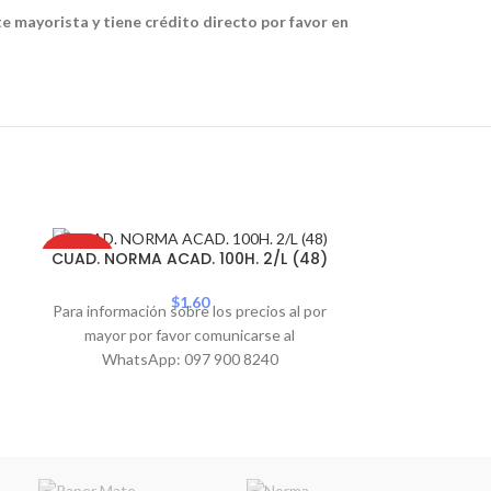
te mayorista y tiene crédito directo por favor en
SOLD
CUAD. N
CUAD. NORMA ACAD. 100H. 2/L (48)
PROMO
OUT
CUADRO
$
1.60
Para información sobre los precios al por
Para informació
mayor por favor comunicarse al
mayor por 
WhatsApp: 097 900 8240
WhatsA