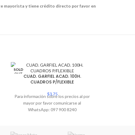
te mayorista y tiene crédito directo por favor en
SOLD
CUAD. N
OUT
CUAD. GARFIEL ACAD. 100H.
PAR
CUADROS P/FLEXIBLE
Para informació
$
3.75
Para información sobre los precios al por
mayor por 
mayor por favor comunicarse al
WhatsA
WhatsApp: 097 900 8240