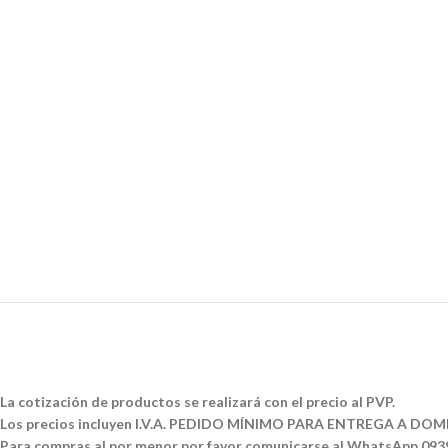
La cotización de productos se realizará con el precio al PVP.
Los precios incluyen I.V.A. PEDIDO MÍNIMO PARA ENTREGA A DOMI
Para compras al por menor por favor comunicarse al WhatsApp 09