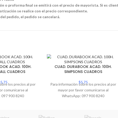
n o proforma final se emitirá con el precio de mayorista. Si es clien
tización se realice con el precio correspondiente.
 del pedido, el pedido se cancelará.
OOK ACAD. 100H.
CUAD. DURABOOK ACAD. 100H.
ALL CUADROS
SIMPSONS CUADROS
$
5.75
$
5.75
obre los precios al por
Para información sobre los precios al por
or comunicarse al
mayor por favor comunicarse al
 097 900 8240
WhatsApp: 097 900 8240