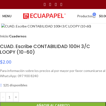
0
Productos
MENU
$
0.0
Click to enlarge
Inicio
Cuadernos
CUAD. Escribe CONTABILIDAD 100H 3/C
LOOPY (10-60)
$
2.00
Para información sobre los precios al por mayor por favor comunicarse al
WhatsApp: 097 900 8240
121 disponibles
AÑADIR AL CARRITO