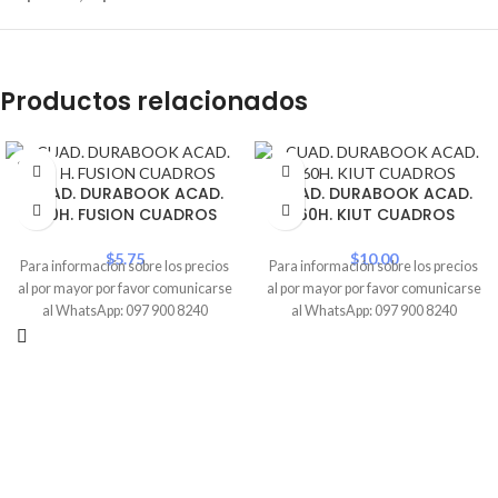
Productos relacionados
SOLD
OUT
CUAD. DURABOOK ACAD.
CUAD. DURABOOK ACAD.
100H. FUSION CUADROS
160H. KIUT CUADROS
$
5.75
$
10.00
Para información sobre los precios
Para información sobre los precios
al por mayor por favor comunicarse
al por mayor por favor comunicarse
al WhatsApp: 097 900 8240
al WhatsApp: 097 900 8240