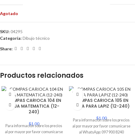
Agotado
SKU:
04295
Categoría:
Dibujo técnico
Share:
Productos relacionados
SOLD
OUT
COMPAS CARIOCA 104 EN
COMPAS CARIOCA 105 EN
CAJA MATEMATICA (12-
CAJA PARA LAPIZ (12-240)
240)
$
1.00
Para información sobre los precios
$
1.00
Para información sobre los precios
al por mayor por favor comunicarse
al por mayor por favor comunicarse
al WhatsApp: 097 900 8240