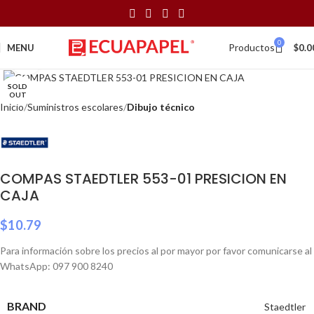
0
Productos
MENU
$
0.0
Click to enlarge
SOLD
OUT
Inicio
Suministros escolares
Dibujo técnico
COMPAS STAEDTLER 553-01 PRESICION EN
CAJA
$
10.79
Para información sobre los precios al por mayor por favor comunicarse al
WhatsApp: 097 900 8240
BRAND
Staedtler