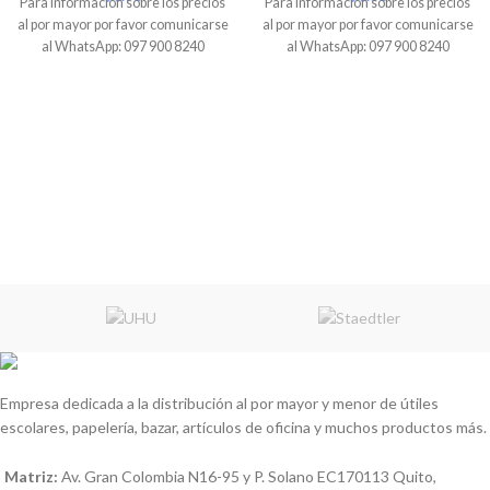
Para información sobre los precios
Para información sobre los precios
al por mayor por favor comunicarse
al por mayor por favor comunicarse
al WhatsApp: 097 900 8240
al WhatsApp: 097 900 8240
Empresa dedicada a la distribución al por mayor y menor de útiles
escolares, papelería, bazar, artículos de oficina y muchos productos más.
Matriz:
Av. Gran Colombia N16-95 y P. Solano EC170113 Quito,