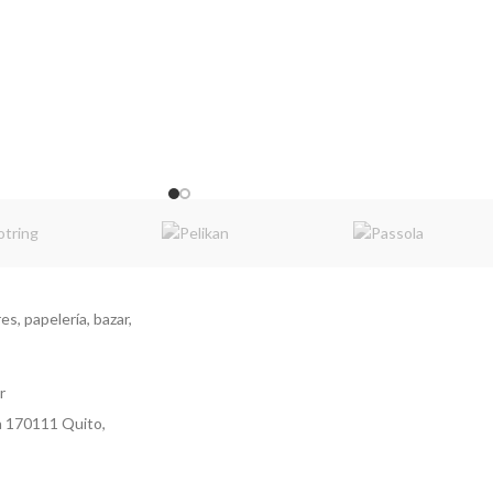
s, papelería, bazar,
r
a 170111 Quito,