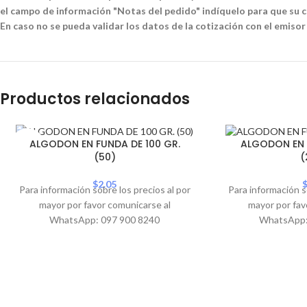
el campo de información "Notas del pedido" indíquelo para que su co
En caso no se pueda validar los datos de la cotización con el emisor
Productos relacionados
SOLD
ALGODON EN FUNDA DE 100 GR.
ALGODON EN 
OUT
(50)
(
$
2.05
Para información sobre los precios al por
Para información s
mayor por favor comunicarse al
mayor por fav
WhatsApp: 097 900 8240
WhatsApp: