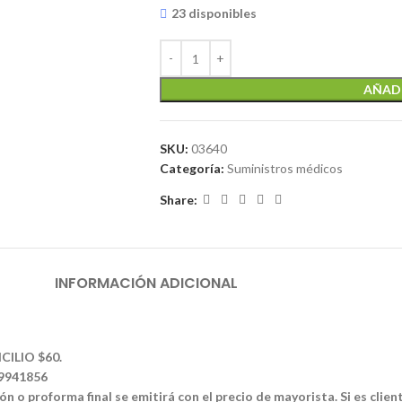
23 disponibles
AÑADI
SKU:
03640
Categoría:
Suministros médicos
Share:
INFORMACIÓN ADICIONAL
CILIO $60.
39941856
n o proforma final se emitirá con el precio de mayorista. Si es clien