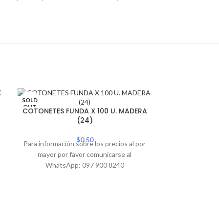
SOLD
ENVASES 
OUT
COTONETES FUNDA X 100 U. MADERA
(24)
Para informació
mayor por 
$
0.50
Para información sobre los precios al por
WhatsA
mayor por favor comunicarse al
WhatsApp: 097 900 8240