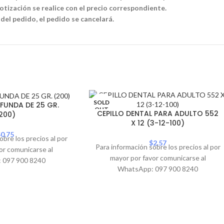
tización se realice con el precio correspondiente.
 del pedido, el pedido se cancelará.
SOLD
FUNDA DE 25 GR.
OUT
CEPILLO DENTAL PARA ADULTO 552
200)
X 12 (3-12-100)
$
0.75
obre los precios al por
$
2.57
Para información sobre los precios al por
or comunicarse al
mayor por favor comunicarse al
 097 900 8240
WhatsApp: 097 900 8240