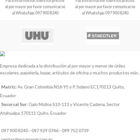
Para información sobre los precios
Para información sobre los precios
al por mayor por favor comunicarse
al por mayor por favor comunicarse
al WhatsApp: 097 900 8240
al WhatsApp: 097 900 8240
Empresa dedicada a la distribución al por mayor y menor de útiles
escolares, papelería, bazar, artículos de oficina y muchos productos más.
Matriz:
Av. Gran Colombia N16-95 y P. Solano EC170113 Quito,
Ecuador
Sucursal Sur:
Galo Molina S10-113 y Vicente Cadena, Sector
Atahualpa 170111 Quito, Ecuador
097 900 8240 - 097 929 0746 - 099 752 0739
ventas@ecuapapel.com.ec