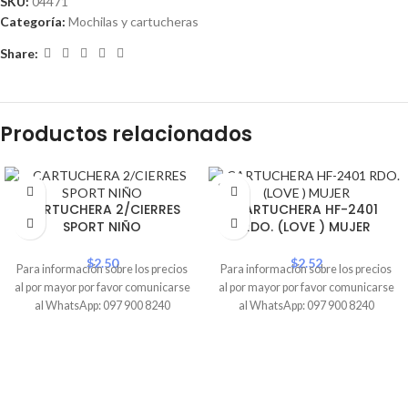
SKU:
04471
Categoría:
Mochilas y cartucheras
Share:
Productos relacionados
SOLD
OUT
CARTUCHERA 2/CIERRES
CARTUCHERA HF-2401
SPORT NIÑO
RDO. (LOVE ) MUJER
$
2.50
$
2.52
Para información sobre los precios
Para información sobre los precios
al por mayor por favor comunicarse
al por mayor por favor comunicarse
al WhatsApp: 097 900 8240
al WhatsApp: 097 900 8240