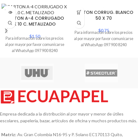
SOLD
CARTON CORRUG. BLANCO
OUT
CARTON A-4 CORRUGADO
50 X 70
X 10 C. METALIZADO
$
0.75
Para información sobre los precios
$
1.50
Para información sobre los precios
al por mayor por favor comunicarse
al por mayor por favor comunicarse
al WhatsApp: 097 900 8240
al WhatsApp: 097 900 8240
Empresa dedicada a la distribución al por mayor y menor de útiles
escolares, papelería, bazar, artículos de oficina y muchos productos más.
Matriz:
Av. Gran Colombia N16-95 y P. Solano EC170113 Quito,