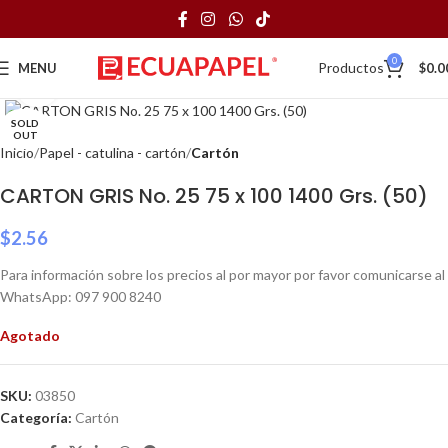
0
Productos
MENU
$
0.0
Click to enlarge
SOLD
OUT
Inicio
Papel - catulina - cartón
Cartón
CARTON GRIS No. 25 75 x 100 1400 Grs. (50)
$
2.56
Para información sobre los precios al por mayor por favor comunicarse al
WhatsApp: 097 900 8240
Agotado
SKU:
03850
Categoría:
Cartón