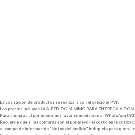
La cotización de productos se realizará con el precio al PVP.
Los precios incluyen I.V.A. PEDIDO MÍNIMO PARA ENTREGA A DOMI
Para compras al por menor por favor comunicarse al WhatsApp 09
Recuerde que si las compras son al por mayor el costo en la cotizació
el campo de información "Notas del pedido" indíquelo para que su co