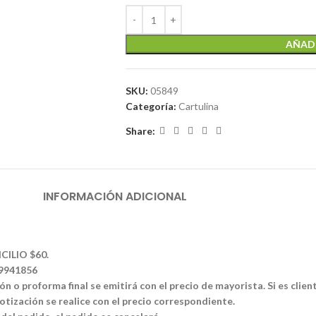
AÑADI
SKU:
05849
Categoría:
Cartulina
Share:
INFORMACIÓN ADICIONAL
CILIO $60.
39941856
n o proforma final se emitirá con el precio de mayorista. Si es clien
tización se realice con el precio correspondiente.