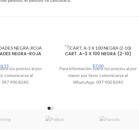
 del pedido, el pedido se cancelará.
SOLD
DADES NEGRA-ROJA
CART. A-3 X 100 NEGRA (2-10)
OUT
$
0.15
$
7.00
obre los precios al por
Para información sobre los precios al por
or comunicarse al
mayor por favor comunicarse al
 097 900 8240
WhatsApp: 097 900 8240