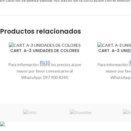
En caso no se pueda validar los datos de la cotización con el emisor
Productos relacionados
CART. A-3 UNIDADES DE COLORES
CART. A-3 UNI
$
0.10
Para información sobre los precios al por
Para información s
mayor por favor comunicarse al
mayor por fav
WhatsApp: 097 900 8240
WhatsApp: