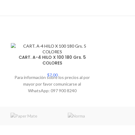
CART. A-4 HI
CART. A-4 HILO X 100 180 Grs. 5
COLORES
Para informació
mayor por 
$
7.00
Para información sobre los precios al por
WhatsA
mayor por favor comunicarse al
WhatsApp: 097 900 8240