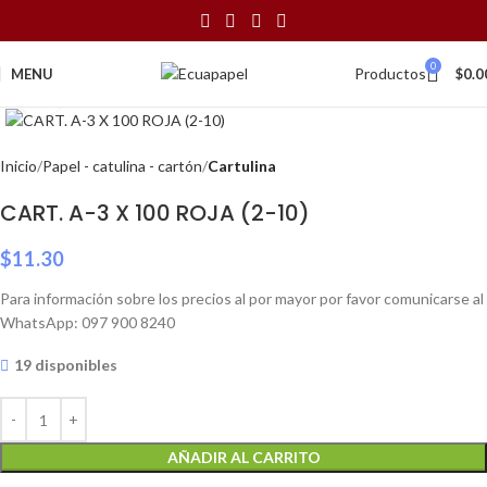
0
Productos
MENU
$
0.0
Click to enlarge
Inicio
Papel - catulina - cartón
Cartulina
CART. A-3 X 100 ROJA (2-10)
$
11.30
Para información sobre los precios al por mayor por favor comunicarse al
WhatsApp: 097 900 8240
19 disponibles
AÑADIR AL CARRITO