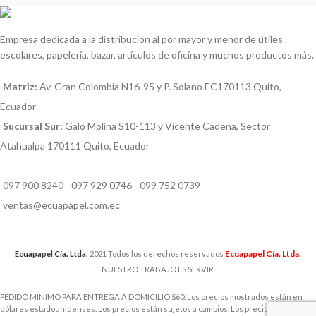
Empresa dedicada a la distribución al por mayor y menor de útiles
escolares, papelería, bazar, artículos de oficina y muchos productos más.
Matriz:
Av. Gran Colombia N16-95 y P. Solano EC170113 Quito,
Ecuador
Sucursal Sur:
Galo Molina S10-113 y Vicente Cadena, Sector
Atahualpa 170111 Quito, Ecuador
097 900 8240 - 097 929 0746 - 099 752 0739
ventas@ecuapapel.com.ec
Ecuapapel Cía. Ltda.
Ecuapapel Cía. Ltda.
2021 Todos los derechos reservados
NUESTRO TRABAJO ES SERVIR.
PEDIDO MÍNIMO PARA ENTREGA A DOMICILIO $60. Los precios mostrados están en
dólares estadounidenses. Los precios están sujetos a cambios. Los precios incluyen