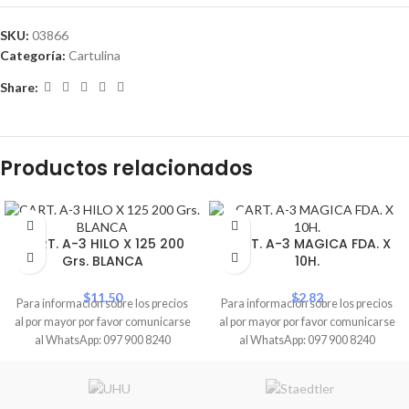
SKU:
03866
Categoría:
Cartulina
Share:
Productos relacionados
CART. A-3 HILO X 125 200
CART. A-3 MAGICA FDA. X
Grs. BLANCA
10H.
$
11.50
$
2.82
Para información sobre los precios
Para información sobre los precios
al por mayor por favor comunicarse
al por mayor por favor comunicarse
al WhatsApp: 097 900 8240
al WhatsApp: 097 900 8240