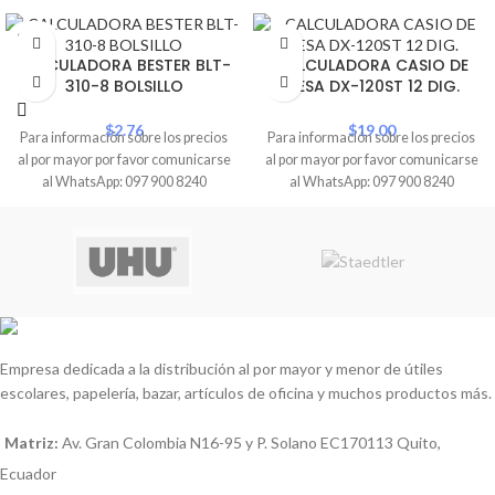
SOLD
OUT
CALCULADORA BESTER BLT-
CALCULADORA CASIO DE
310-8 BOLSILLO
MESA DX-120ST 12 DIG.
$
2.76
$
19.00
Para información sobre los precios
Para información sobre los precios
al por mayor por favor comunicarse
al por mayor por favor comunicarse
al WhatsApp: 097 900 8240
al WhatsApp: 097 900 8240
Empresa dedicada a la distribución al por mayor y menor de útiles
escolares, papelería, bazar, artículos de oficina y muchos productos más.
Matriz:
Av. Gran Colombia N16-95 y P. Solano EC170113 Quito,
Ecuador