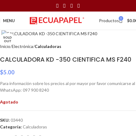
0
Productos
MENU
$
0.0
Click to enlarge
SOLD
OUT
Inicio
Electrónica
Calculadoras
CALCULADORA KD -350 CIENTIFICA MS F240
$
5.00
Para información sobre los precios al por mayor por favor comunicarse al
WhatsApp: 097 900 8240
Agotado
SKU:
03440
Categoría:
Calculadoras