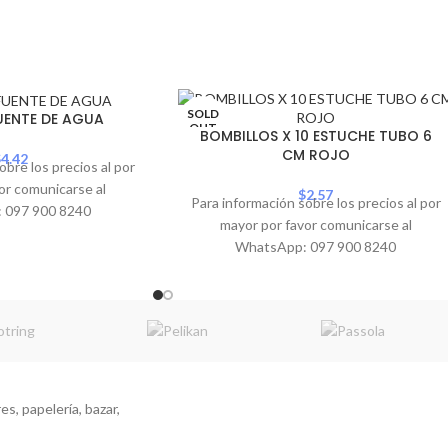
SOLD
UENTE DE AGUA
OUT
BOMBILLOS X 10 ESTUCHE TUBO 6
CM ROJO
$
4.42
obre los precios al por
or comunicarse al
$
2.57
Para información sobre los precios al por
 097 900 8240
mayor por favor comunicarse al
WhatsApp: 097 900 8240
s, papelería, bazar,