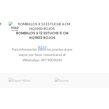
SOLD
BZ. BINGO 
OUT
BOMBILLOS X 12 ESTUCHE 6 CM
E
HQ1903 ROJOS
Para informació
$
2.57
Para información sobre los precios al por
mayor por 
mayor por favor comunicarse al
WhatsA
WhatsApp: 097 900 8240