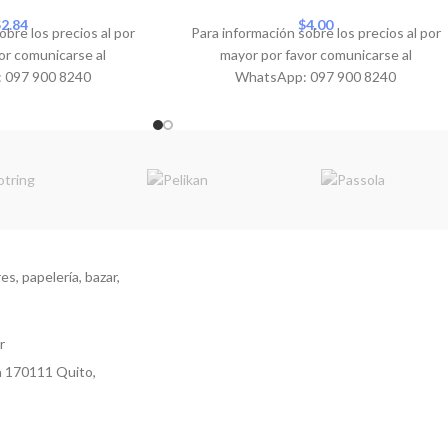
$
2.84
$
4.00
obre los precios al por
Para información sobre los precios al por
or comunicarse al
mayor por favor comunicarse al
 097 900 8240
WhatsApp: 097 900 8240
s, papelería, bazar,
r
a 170111 Quito,