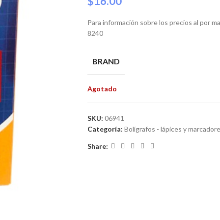
$
16.00
Para información sobre los precios al por 
8240
BRAND
Agotado
SKU:
06941
Categoría:
Bolígrafos - lápices y marcador
Share: