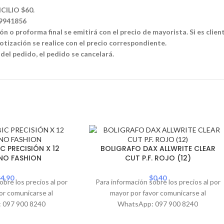
CILIO $60.
39941856
n o proforma final se emitirá con el precio de mayorista. Si es clien
tización se realice con el precio correspondiente.
 del pedido, el pedido se cancelará.
C PRECISIÓN X 12
BOLIGRAFO DAX ALLWRITE CLEAR
INO FASHION
CUT P.F. ROJO (12)
$
4.90
$
0.40
obre los precios al por
Para información sobre los precios al por
or comunicarse al
mayor por favor comunicarse al
 097 900 8240
WhatsApp: 097 900 8240