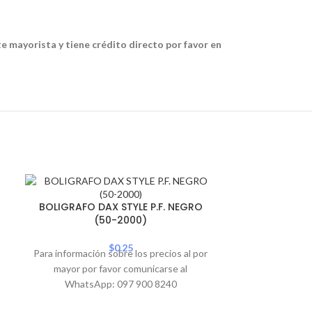
te mayorista y tiene crédito directo por favor en
SOLD
BOLIGRAFO 
OUT
BOLIGRAFO DAX STYLE P.F. NEGRO
N
(50-2000)
Para informació
$
0.25
Para información sobre los precios al por
mayor por 
mayor por favor comunicarse al
WhatsA
WhatsApp: 097 900 8240