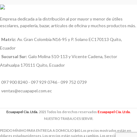
Empresa dedicada a la distribución al por mayor y menor de útiles
escolares, papelería, bazar, artículos de oficina y muchos productos más.
Matriz:
Av. Gran Colombia N16-95 y P. Solano EC170113 Quito,
Ecuador
Sucursal Sur:
Galo Molina S10-113 y Vicente Cadena, Sector
Atahualpa 170111 Quito, Ecuador
097 900 8240 - 097 929 0746 - 099 752 0739
ventas@ecuapapel.com.ec
Ecuapapel Cía. Ltda.
Ecuapapel Cía. Ltda.
2021 Todos los derechos reservados
NUESTRO TRABAJO ES SERVIR.
PEDIDO MÍNIMO PARA ENTREGA A DOMICILIO $60. Los precios mostrados están en
dólares estadounidenses. Los precios están sujetos a cambios. Los precios incluyen