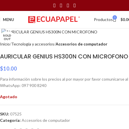
0
Productos
MENU
$
0.0
Click to enlarge
SOLD
OUT
Inicio
Tecnología y accesorios
Accesorios de computador
AURICULAR GENIUS HS300N CON MICROFONO
$
10.00
Para información sobre los precios al por mayor por favor comunicarse al
WhatsApp: 097 900 8240
Agotado
SKU:
07525
Categoría:
Accesorios de computador