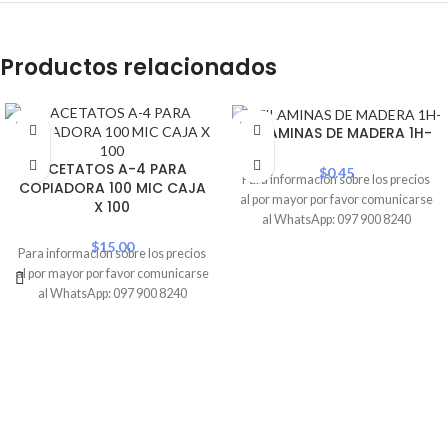
Productos relacionados
SOLD
SOLD
AFILAMINAS DE MADERA 1H-
OUT
OUT
ACETATOS A-4 PARA
$
0.45
Para información sobre los precios
COPIADORA 100 MIC CAJA
al por mayor por favor comunicarse
X 100
al WhatsApp: 097 900 8240
$
15.00
Para información sobre los precios
al por mayor por favor comunicarse
al WhatsApp: 097 900 8240