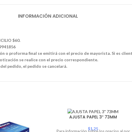
INFORMACIÓN ADICIONAL
CILIO $60.
39941856
n o proforma final se emitirá con el precio de mayorista. Si es clien
tización se realice con el precio correspondiente.
 del pedido, el pedido se cancelará.
SOLD
AJUSTA PAPEL 3″ 73MM
OUT
$
1.25
Para información sobre los precios al por