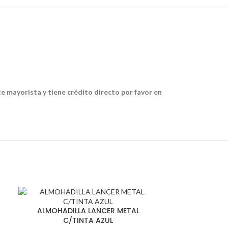
te mayorista y tiene crédito directo por favor en
SOLD
ALMOHADI
OUT
ALMOHADILLA LANCER METAL
C/
C/TINTA AZUL