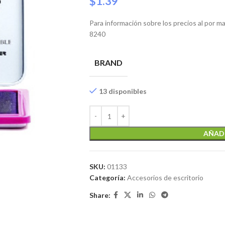
$
1.39
Para información sobre los precios al por 
8240
BRAND
13 disponibles
AÑADI
SKU:
01133
Categoría:
Accesorios de escritorio
Share: