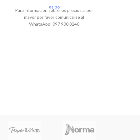
Para informació
$
1.29
Para información sobre los precios al por
mayor por 
mayor por favor comunicarse al
WhatsA
WhatsApp: 097 900 8240